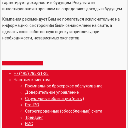
гарантирует доходности в будущем. Результаты
инвестирования в прошлом не определяют доходы в будущем.
Компания рекомендует Вам не полагаться исключительно на
информацию, с которой Вы были ознакомлены на сайте, а
сделать свою собственную оценку и привлечь, при
необходимости, независимых экспертов.
Share
Share
Share
Share
Pin
Close
+7 (495) 785-31-25
Menu
Частным клиентам
Премиальное брокерское обслуживание
Доверительное управление
Структурные облигации (ноты)
Pre-IPO
Сегрегированные (обособленные) счета
Трейдинг
ИИС