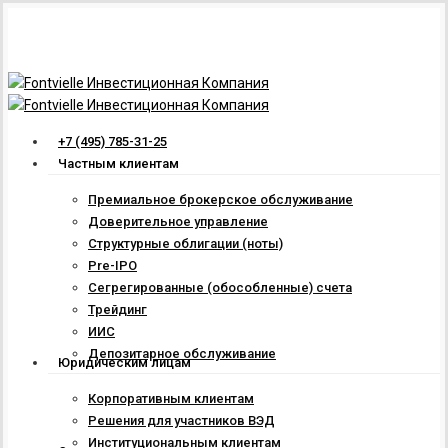
Skip
to
main
content
Menu
+7 (495) 785-31-25
Частным клиентам
Премиальное брокерское обслуживание
Доверительное управление
Структурные облигации (ноты)
Pre-IPO
Сегрегированные (обособленные) счета
Трейдинг
ИИС
Депозитарное обслуживание
Юридическим лицам
Корпоративным клиентам
Решения для участников ВЭД
Институциональным клиентам