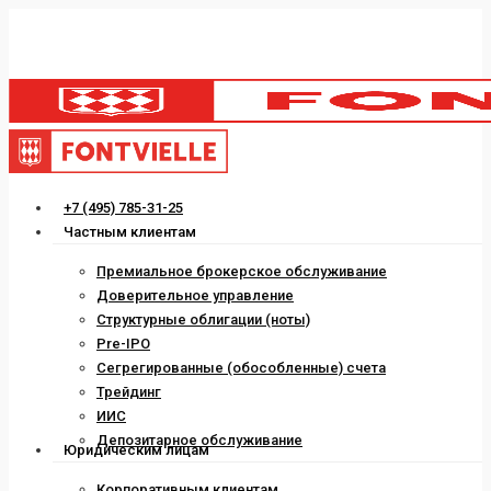
Skip
to
main
content
Menu
+7 (495) 785-31-25
Частным клиентам
Премиальное брокерское обслуживание
Доверительное управление
Структурные облигации (ноты)
Pre-IPO
Сегрегированные (обособленные) счета
Трейдинг
ИИС
Депозитарное обслуживание
Юридическим лицам
Корпоративным клиентам