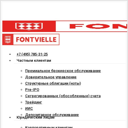
Skip
to
main
content
Menu
+7 (495) 785-31-25
Частным клиентам
Премиальное брокерское обслуживание
Доверительное управление
Структурные облигации (ноты)
Pre-IPO
Сегрегированные (обособленные) счета
Трейдинг
ИИС
Депозитарное обслуживание
Юридическим лицам
Корпоративным клиентам