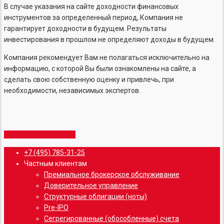
В случае указания на сайте доходности финансовых
инструментов за определенный период, Компания не
гарантирует доходности в будущем. Результаты
инвестирования в прошлом не определяют доходы в будущем.
Компания рекомендует Вам не полагаться исключительно на
информацию, с которой Вы были ознакомлены на сайте, а
сделать свою собственную оценку и привлечь, при
необходимости, независимых экспертов.
Share
Share
Share
Share
Pin
Close
+7 (495) 785-31-25
Menu
Частным клиентам
Премиальное брокерское обслуживание
Доверительное управление
Структурные облигации (ноты)
Pre-IPO
Сегрегированные (обособленные) счета